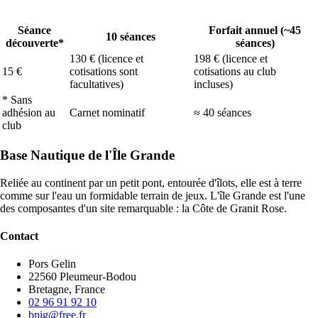
Séance
Forfait annuel (~45
10 séances
découverte*
séances)
130 € (licence et
198 € (licence et
15 €
cotisations sont
cotisations au club
facultatives)
incluses)
* Sans
adhésion au
Carnet nominatif
≈ 40 séances
club
Base Nautique de l'Île Grande
Reliée au continent par un petit pont, entourée d'îlots, elle est à terre
comme sur l'eau un formidable terrain de jeux. L'île Grande est l'une
des composantes d'un site remarquable : la Côte de Granit Rose.
Contact
Pors Gelin
22560 Pleumeur-Bodou
Bretagne, France
02 96 91 92 10
bnig@free.fr